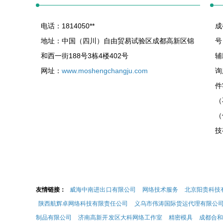
电话：1814050**
成
地址：中国（四川）自由贸易试验区成都高新区锦
号
和西一街188号3栋4楼402号
辅
网址：
www.moshengchangju.com
询
件
（
（
技
友情链接：
威海中南进出口有限公司
网络技术服务
北京阳贵科技
陕西航辉卓网络科技有限责任公司
义乌市伟涛国际货运代理有限公
制品有限公司
济南高新开发区大科网络工作室
精密模具
成都合