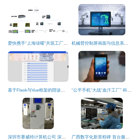
爱快携手“上海绿曜”共筑工厂智慧发展新引擎 信息系统集成服务赋能数字化转型
机械臂控制屏画面与信息系统集成服务的深度融合与应用
基于Flask与Vue框架的陪诊师服务系统 计算机毕设集成的智能化陪诊解决方案
“公平手机”大战“血汗工厂” 科技如何为社会公平服务？——来自计算机系统服务的思考
深圳市赛威特计算机公司 深耕IBM与HP全系列产品与系统服务
广西数字化新里程碑 首台服务器在浪潮南宁生产基地下线